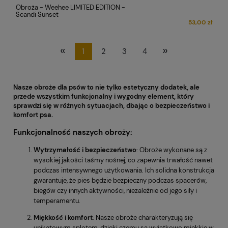
Obroża - Weehee LIMITED EDITION -
Scandi Sunset
53,00 zł
«
»
1
2
3
4
Nasze obroże dla psów to nie tylko estetyczny dodatek, ale
przede wszystkim funkcjonalny i wygodny element, który
sprawdzi się w różnych sytuacjach, dbając o bezpieczeństwo i
komfort psa.
Funkcjonalność naszych obroży:
Wytrzymałość i bezpieczeństwo
: Obroże wykonane są z
wysokiej jakości taśmy nośnej, co zapewnia trwałość nawet
podczas intensywnego użytkowania. Ich solidna konstrukcja
gwarantuje, że pies będzie bezpieczny podczas spacerów,
biegów czy innych aktywności, niezależnie od jego siły i
temperamentu.
Miękkość i komfort
: Nasze obroże charakteryzują się
unikatowym splotem, dzięki czemu są wyjątkowo miękkie w