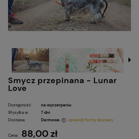
Smycz przepinana - Lunar
Love
Dostępność:
na wyczerpaniu
Wysyłka w:
7 dni
Dostawa:
Darmowa
sprawdź formy dostawy
Cena nie zawiera ewentualnych kosztów płatności
88,00 zł
Cena: