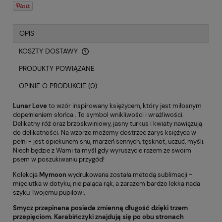
OPIS
KOSZTY DOSTAWY
CENA NIE ZAWIERA EWENTUALNYCH KOSZTÓW PŁATNOŚCI
PRODUKTY POWIĄZANE
OPINIE O PRODUKCIE (0)
Lunar Love
to wzór inspirowany księżycem, który jest miłosnym
dopełnieniem słońca . To symbol wnikliwości i wrażliwości.
Delikatny róż oraz brzoskwiniowy, jasny turkus i kwiaty nawiązują
do delikatności. Na wzorze możemy dostrzec zarys księżyca w
pełni - jest opiekunem snu, marzeń sennych, tęsknot, uczuć, myśli.
Niech będzie z Wami ta myśl gdy wyruszycie razem ze swoim
psem w poszukiwaniu przygód!
Kolekcja
Mymoon
wydrukowana została metodą sublimacji -
mięciutka w dotyku, nie paląca rąk, a zarazem bardzo lekka nada
szyku Twojemu pupilowi.
Smycz przepinana posiada zmienną długość dzięki trzem
przepięciom. Karabińczyki znajdują się po obu stronach