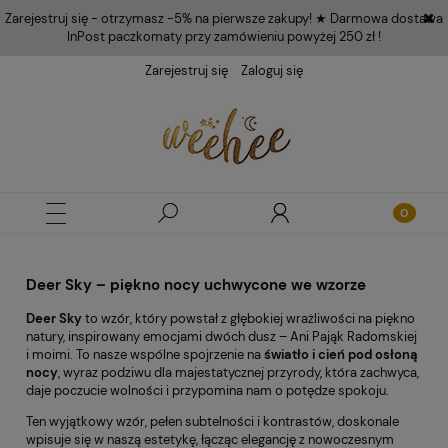
Zarejestruj się - otrzymasz -5% na pierwsze zakupy! ★ Darmowa dostawa
InPost paczkomaty przy zamówieniu powyżej 250 zł !
Zarejestruj się
Zaloguj się
Deer Sky – piękno nocy uchwycone we wzorze
Deer Sky
to wzór, który powstał z głębokiej wrażliwości na piękno
natury, inspirowany emocjami dwóch dusz – Ani Pająk Radomskiej
i moimi. To nasze wspólne spojrzenie na
światło i cień pod osłoną
nocy
, wyraz podziwu dla majestatycznej przyrody, która zachwyca,
daje poczucie wolności i przypomina nam o potędze spokoju.
Ten wyjątkowy wzór, pełen subtelności i kontrastów, doskonale
wpisuje się w naszą estetykę, łącząc elegancję z nowoczesnym