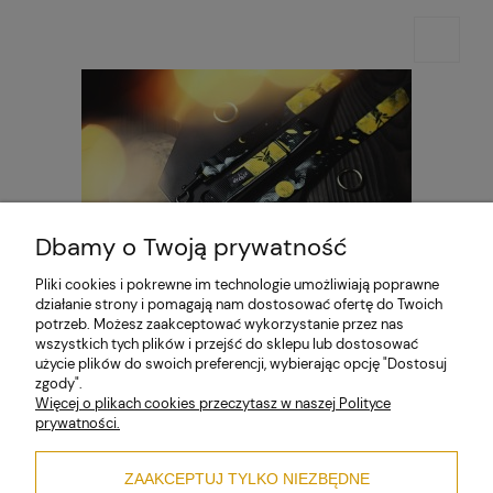
Dbamy o Twoją prywatność
Pliki cookies i pokrewne im technologie umożliwiają poprawne
działanie strony i pomagają nam dostosować ofertę do Twoich
potrzeb. Możesz zaakceptować wykorzystanie przez nas
wszystkich tych plików i przejść do sklepu lub dostosować
użycie plików do swoich preferencji, wybierając opcję "Dostosuj
Weehee - szelki dla średnich psów -
Deer Sky
zgody".
89,00 zł
Więcej o plikach cookies przeczytasz w naszej Polityce
prywatności.
Zanim kupisz
ZAAKCEPTUJ TYLKO NIEZBĘDNE